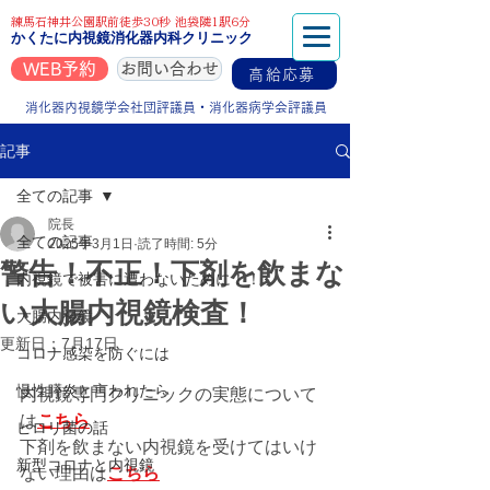
練馬石神井公園駅前徒歩30秒 池袋隣1駅6分
かくたに内視鏡消化器内科クリニック
WEB予約
お問い合わせ
高給応募
消化器内視鏡学会社団評議員・消化器病学会評議員
記事
全ての記事
院長
全ての記事
2025年3月1日
読了時間: 5分
警告！不正！下剤を飲まな
内視鏡で被害に遭わないために！！
い大腸内視鏡検査！
大腸内視鏡
更新日：
7月17日
コロナ感染を防ぐには
慢性膵炎と言われたら
内視鏡専門クリニックの実態について
は
こちら
ピロリ菌の話
下剤を飲まない内視鏡を受けてはいけ
新型コロナと内視鏡
ない理由は
こちら