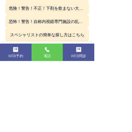
危険！警告！不正！下剤を飲まない大腸内視鏡検査の危険性はこちら
恐怖！警告！自称内視鏡専門施設の乱立 スペシャリストの探し方はこちら
スペシャリストの簡単な探し方はこちら
【広域からご来院いただ
WEB予約
電話
WEB問診
く皆様へ】 
当院は練馬石神井公園駅前（徒歩30
秒）という立地もあり、地元の練馬区
内はもちろん、
杉並区、豊島区、中野
区、世田谷区、板橋区など23区全域
か
らお越しいただいております。
また、西武池袋線や副都心線の利便性
から、
西東京市や東村山市、所沢市、
和光市、朝霞市といった埼玉県内
から
も、さらに大阪、九州や北海道などか