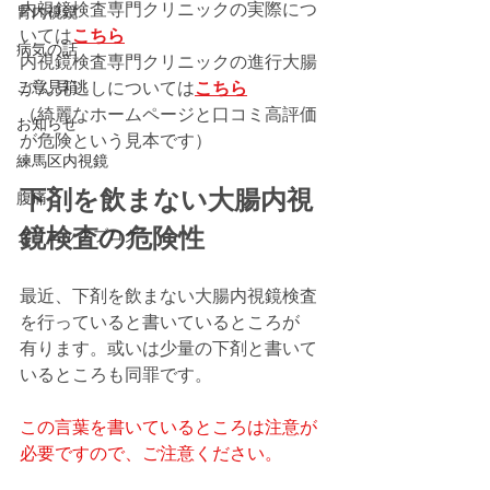
内視鏡検査専門クリニックの実際につ
胃内視鏡
いては
こちら
病気の話
内視鏡検査専門クリニックの進行大腸
ご意見箱
がん見逃しについては
こちら
​（綺麗なホームページと口コミ高評価
お知らせ
が危険という見本です）
練馬区内視鏡
下剤を飲まない大腸内視
腹痛
鏡検査の危険性
クリニックブログ
最近、下剤を飲まない大腸内視鏡検査
を行っていると書いているところが
有ります。或いは少量の下剤と書いて
いるところも同罪です。
この言葉を書いているところは注意が
必要ですので、ご注意ください。