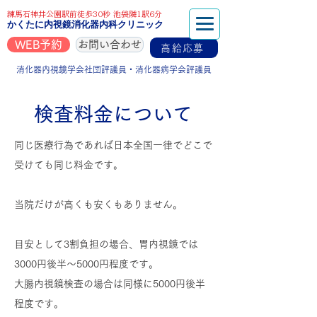
練馬石神井公園駅前徒歩30秒 池袋隣1駅6分
かくたに内視鏡消化器内科クリニック
WEB予約
お問い合わせ
高給応募
消化器内視鏡学会社団評議員・消化器病学会評議員
​検査料金について
同じ医療行為であれば日本全国一律でどこで
受けても同じ料金です。
当院だけが高くも安くもありません。
目安として3割負担の場合、胃内視鏡では
3000円後半～5000円程度です。
大腸内視鏡検査の場合は同様に5000円後半
程度です。