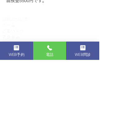
鏡検査5500円です。
当院について
​ホーム
​ごあいさつ
アクセス
​
診療時間
​院内紹介
WEB予約
電話
WEB問診
​診療案内
大腸内視鏡検査（大腸カメラ）
​
胃内視鏡検査（胃カメラ）
​胆膵疾患
消化器内科
​一般内科
​​診療実績 / 見逃し例
​内視鏡件数 / 腫瘍発見率
​ピロリ菌とお腹の病気
​大腸内視鏡検査を受けられる方
質の高い内視鏡
​内視鏡の質とは
スペシャリストの探し方
​
慈恵医大内視鏡科とは