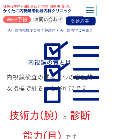
練馬石神井公園駅前徒歩30秒 池袋隣1駅6分
かくたに内視鏡消化器内科クリニック
WEB予約
お問い合わせ
高給応募
消化器内視鏡学会社団評議員・消化器病学会評議員
​内視鏡の質とは
内視鏡検査の質は二つの客観的
な指標で計ることが可能です。
技術力(腕)
診断
と
能力(目)
です