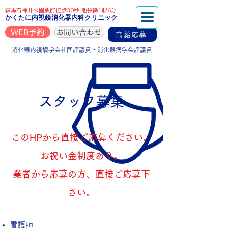
練馬石神井公園駅前徒歩30秒 池袋隣1駅6分
かくたに内視鏡消化器内科クリニック
WEB予約
お問い合わせ
高給応募
消化器内視鏡学会社団評議員・消化器病学会評議員
スタッフ募集
このHPから直接ご応募ください。
お祝い金制度あり。
業者から応募の方、直接ご応募下
さい。
看護師​