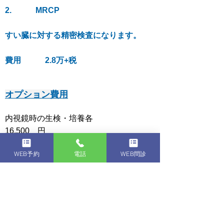
2. MRCP
​すい臓に対する精密検査になります。
費用 2.8万+税
オプション費用
内視鏡時の生検・培養各
16.500 円
（ピロリ菌検査含む）
WEB予約
電話
WEB問診
腹部超音波検査
11.000 円
肝機能 + 肝炎ウイルス +
感染症