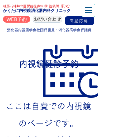
練馬石神井公園駅前徒歩30秒 池袋隣1駅6分
かくたに内視鏡消化器内科クリニック
WEB予約
お問い合わせ
高給応募
消化器内視鏡学会社団評議員・消化器病学会評議員
内視鏡健診予約
ここは自費での内視鏡
のページです。