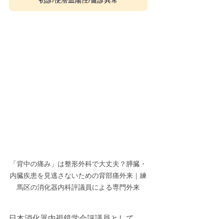
初診/便潜血陽性/健診異常
「背中の痛み」は整形外科で大丈夫？膵臓・
内臓疾患を見逃さないための背部痛外来｜練
馬区の消化器内科評議員による専門外来
日本消化器内視鏡学会評議員として、