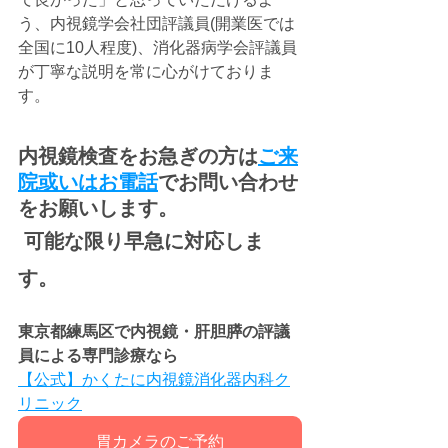
う、内視鏡学会社団評議員(開業医では
全国に10人程度)、消化器病学会評議員
が丁寧な説明を常に心がけておりま
す。
内視鏡検査をお急ぎの方は
ご来
院或いはお
電話
でお問い合わせ
をお願いします。
 可能な限り早急に対応しま
す。
東京都練馬区で内視鏡・肝胆膵の評議
員による専門診療なら
【公式】かくたに内視鏡消化器内科ク
リニック
胃カメラのご予約