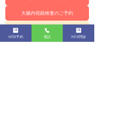
大腸内視鏡検査のご予約
WEB予約
WEB予約
電話
WEB問診
【公式】東京都練馬区かくたに内視鏡消化器内科クリニック
危険！警告！不正！下剤を飲まない大腸内視鏡検査の危険性はこちら
恐怖！警告！自称内視鏡専門施設の乱立 スペシャリストの探し方はこちら
スペシャリストの簡単な探し方はこちら
【広域からご来院いただ
く皆様へ】 
当院は練馬石神井公園駅前（徒歩30
秒）という立地もあり、地元の練馬区