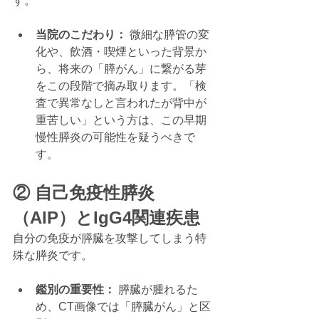
す。
当院のこだわり：
 微細な膵管の変
化や、飲酒・喫煙といった背景か
ら、将来の「膵がん」に繋がる芽
をこの段階で摘み取ります。「検
査で異常なしと言われたが背中が
重苦しい」という方は、この早期
慢性膵炎の可能性を疑うべきで
す。
② 自己免疫性膵炎
（AIP）とIgG4関連疾患
自分の免疫が膵臓を攻撃してしまう特
殊な膵炎です。
鑑別の重要性：
 膵臓が腫れるた
め、CT画像では「膵臓がん」と区