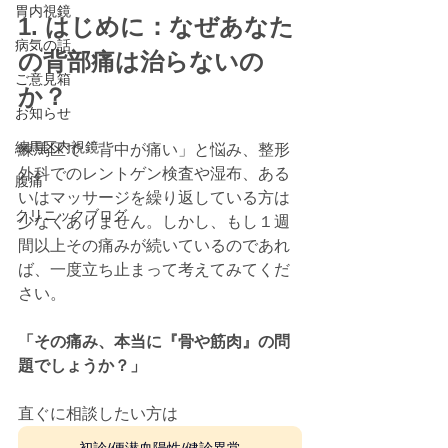
胃内視鏡
1. はじめに：なぜあなた
病気の話
の背部痛は治らないの
ご意見箱
か？
お知らせ
練馬区内視鏡
練馬区で「背中が痛い」と悩み、整形
外科でのレントゲン検査や湿布、ある
腹痛
いはマッサージを繰り返している方は
クリニックブログ
少なくありません。しかし、もし１週
間以上その痛みが続いているのであれ
ば、一度立ち止まって考えてみてくだ
さい。
「その痛み、本当に『骨や筋肉』の問
題でしょうか？」
直ぐに相談したい方は　　　