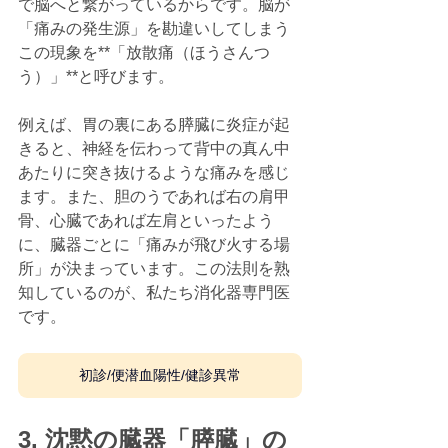
で脳へと繋がっているからです。脳が
「痛みの発生源」を勘違いしてしまう
この現象を**「放散痛（ほうさんつ
う）」**と呼びます。
例えば、胃の裏にある膵臓に炎症が起
きると、神経を伝わって背中の真ん中
あたりに突き抜けるような痛みを感じ
ます。また、胆のうであれば右の肩甲
骨、心臓であれば左肩といったよう
に、臓器ごとに「痛みが飛び火する場
所」が決まっています。この法則を熟
知しているのが、私たち消化器専門医
です。
初診/便潜血陽性/健診異常
3. 沈黙の臓器「膵臓」の