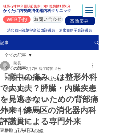
練馬石神井公園駅前徒歩30秒 池袋隣1駅6分
かくたに内視鏡消化器内科クリニック
WEB予約
お問い合わせ
高給応募
消化器内視鏡学会社団評議員・消化器病学会評議員
記事
全ての記事
院長
全ての記事
2025年2月7日
読了時間: 5分
「背中の痛み」は整形外科
内視鏡で被害に遭わないために！！
で大丈夫？膵臓・内臓疾患
大腸内視鏡
を見逃さないための背部痛
コロナ感染を防ぐには
外来｜練馬区の消化器内科
慢性膵炎と言われたら
評議員による専門外来
ピロリ菌の話
更新日：
7月17日
新型コロナと内視鏡