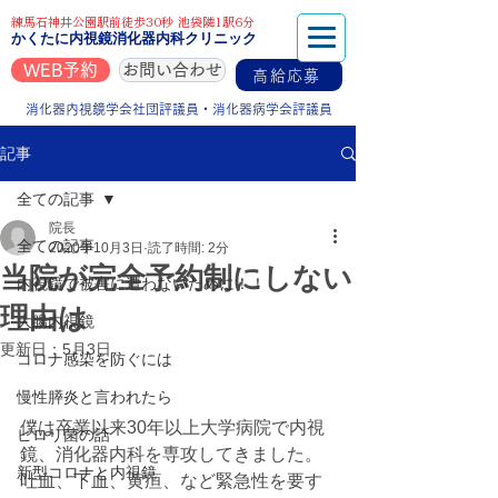
練馬石神井公園駅前徒歩30秒 池袋隣1駅6分
かくたに内視鏡消化器内科クリニック
WEB予約
お問い合わせ
高給応募
消化器内視鏡学会社団評議員・消化器病学会評議員
記事
全ての記事
院長
全ての記事
2020年10月3日
読了時間: 2分
当院が完全予約制にしない
内視鏡で被害に遭わないために！！
理由は
大腸内視鏡
更新日：
5月3日
コロナ感染を防ぐには
慢性膵炎と言われたら
僕は卒業以来30年以上大学病院で内視
ピロリ菌の話
鏡、消化器内科を専攻してきました。
新型コロナと内視鏡
吐血、下血、黄疸、など緊急性を要す