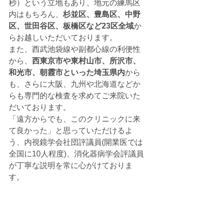
秒）という立地もあり、地元の練馬区
内はもちろん、
杉並区、豊島区、中野
区、世田谷区、板橋区など23区全域
か
らお越しいただいております。
また、西武池袋線や副都心線の利便性
から、
西東京市や東村山市、所沢市、
和光市、朝霞市といった埼玉県内
から
も、さらに大阪、九州や北海道などか
らも専門的な検査を求めてご来院いた
だいております。
「遠方からでも、このクリニックに来
て良かった」と思っていただけるよ
う、内視鏡学会社団評議員(開業医では
全国に10人程度)、消化器病学会評議員
が丁寧な説明を常に心がけておりま
す。