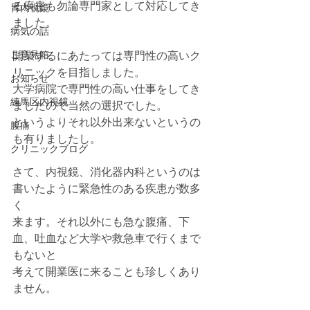
る疾患も勿論専門家として対応してき
胃内視鏡
ました。
病気の話
ご意見箱
開業するにあたっては専門性の高いク
リニックを目指しました。
お知らせ
大学病院で専門性の高い仕事をしてき
練馬区内視鏡
ましたので当然の選択でした。
というよりそれ以外出来ないというの
腹痛
も有りましたし。
クリニックブログ
さて、内視鏡、消化器内科というのは
書いたように緊急性のある疾患が数多
く
来ます。それ以外にも急な腹痛、下
血、吐血など大学や救急車で行くまで
もないと
考えて開業医に来ることも珍しくあり
ません。