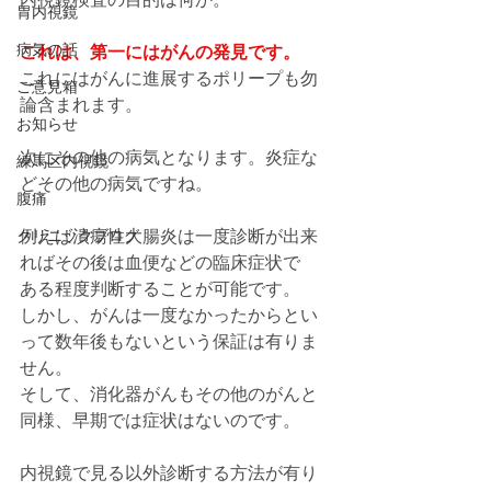
胃内視鏡
病気の話
これは、第一にはがんの発見です。
これにはがんに進展するポリープも勿
ご意見箱
論含まれます。
お知らせ
次にその他の病気となります。炎症な
練馬区内視鏡
どその他の病気ですね。
腹痛
クリニックブログ
例えば潰瘍性大腸炎は一度診断が出来
ればその後は血便などの臨床症状で
ある程度判断することが可能です。
しかし、がんは一度なかったからとい
って数年後もないという保証は有りま
せん。
そして、消化器がんもその他のがんと
同様、早期では症状はないのです。
内視鏡で見る以外診断する方法が有り