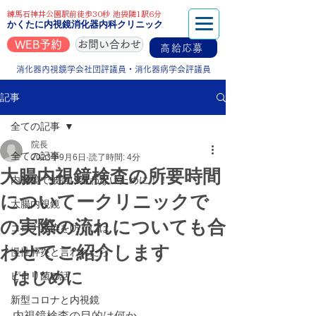
練馬石神井公園駅前徒歩30秒 池袋隣1駅6分
かくたに内視鏡消化器内科クリニック
WEB予約
お問い合わせ
高給応募
消化器内視鏡学会社団評議員・消化器病学会評議員
記事
全ての記事
院長
全ての記事
2023年9月6日
読了時間: 4分
大腸内視鏡検査の所要時間
内視鏡で被害に遭わないために！！
についてークリニックで
大腸内視鏡
の実際の流れについても合
コロナ感染を防ぐには
わせてご紹介します
慢性膵炎と言われたら
はじめに
ピロリ菌の話
新型コロナと内視鏡
内視鏡検査の目的は何か。