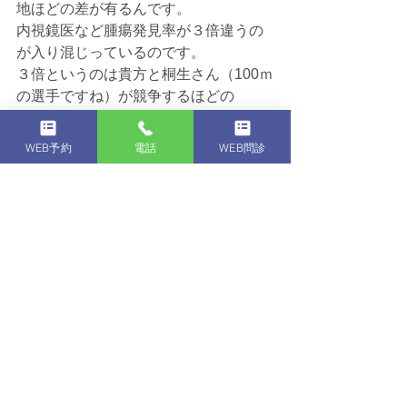
地ほどの差が有るんです。
内視鏡医など腫瘍発見率が３倍違うの
が入り混じっているのです。
３倍というのは貴方と桐生さん（100ｍ
の選手ですね）が競争するほどの
差が有るのです。
WEB予約
電話
WEB問診
奇麗なホームページとグーグルの口コ
ミが異常に高いところは
もうそれだけで、・・・
まとめ
大腸内視鏡検査について書いてみまし
た。
重要な点は赤字にしていますのでご参