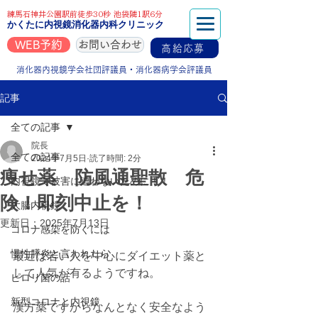
練馬石神井公園駅前徒歩30秒 池袋隣1駅6分
かくたに内視鏡消化器内科クリニック
WEB予約
お問い合わせ
高給応募
消化器内視鏡学会社団評議員・消化器病学会評議員
記事
全ての記事
院長
全ての記事
2024年7月5日
読了時間: 2分
痩せ薬 防風通聖散 危
内視鏡で被害に遭わないために！！
険！即刻中止を！
大腸内視鏡
更新日：
2025年7月13日
コロナ感染を防ぐには
慢性膵炎と言われたら
最近は若い人を中心にダイエット薬と
して人気が有るようですね。
ピロリ菌の話
新型コロナと内視鏡
漢方薬ですからなんとなく安全なよう