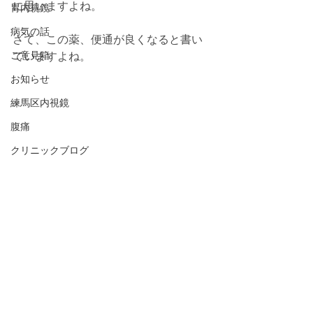
に思いますよね。
胃内視鏡
病気の話
さて、この薬、便通が良くなると書い
ご意見箱
ていますよね。
お知らせ
練馬区内視鏡
腹痛
クリニックブログ