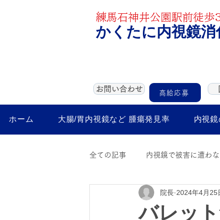
練馬石神井公園駅前徒歩3
かくたに内視鏡消
お問い合わせ
高給応募
ホーム
大腸/胃内視鏡など 腫瘍発見率
内視鏡
全ての記事
内視鏡で被害に遭わな
院長
2024年4月25
ピロリ菌の話
新型コロナと
バレット