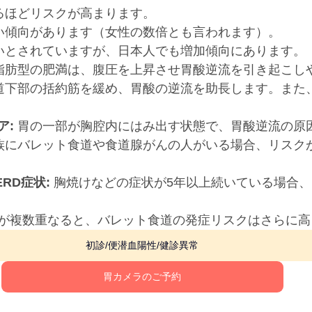
るほどリスクが高まります。
い傾向があります（女性の数倍とも言われます）。
いとされていますが、日本人でも増加傾向にあります。
臓脂肪型の肥満は、腹圧を上昇させ胃酸逆流を引き起こし
食道下部の括約筋を緩め、胃酸の逆流を助長します。また
ア:
 胃の一部が胸腔内にはみ出す状態で、胃酸逆流の原
家族にバレット食道や食道腺がんの人がいる場合、リスク
RD症状:
 胸焼けなどの症状が5年以上続いている場合
が複数重なると、バレット食道の発症リスクはさらに高
初診/便潜血陽性/健診異常
胃カメラのご予約