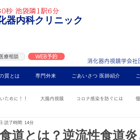
0秒 池袋隣1駅6分
化器内科クリニック
WEB予約
医療相談
消化器内視鏡学会社
の質とは
専門外来
ごあいさつ 医師紹介
いために！！
大腸内視鏡
コロナ感染を防ぐには
日
読了時間: 14分
内視鏡
胃内視鏡
病気の話
ご意見箱
お知らせ
食道とは？逆流性食道炎