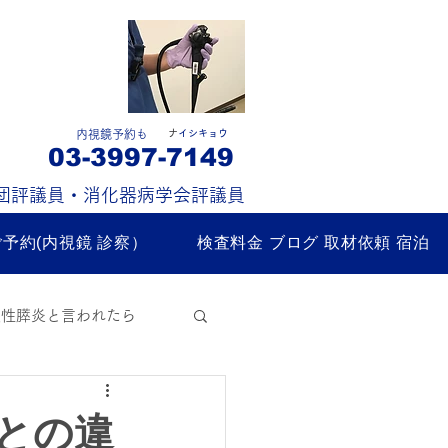
​内視鏡予約も
​
ナイシキョウ
03-3997-7149
団評議員・消化器病学会評議員
ご予約(内視鏡 診察）
検査料金 ブログ 取材依頼 宿泊
慢性膵炎と言われたら
練馬区内視鏡
との違