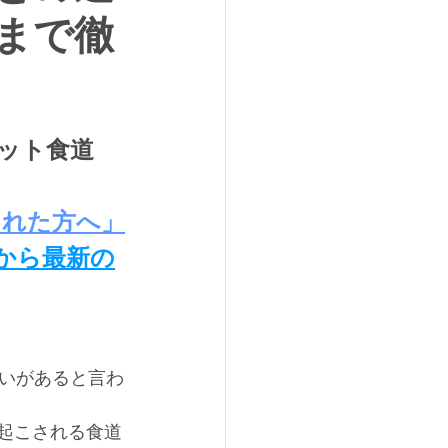
まで徹
ット食道
された方へ」
から最新の
いがあると言わ
起こされる食道