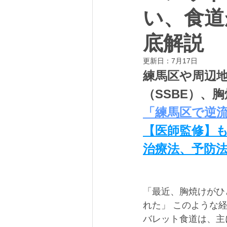
い、食道
腹痛
クリニックブログ
底解説
更新日：
7月17日
練馬区や周辺
（SSBE）、
「
練馬区で逆流
【医師監修】
治療法、予防
「最近、胸焼けがひ
れた」 このような
バレット食道は、主