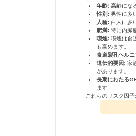
年齢:
 高齢にな
性別:
 男性に多
人種:
 白人に多
肥満:
 特に内
喫煙:
 喫煙は
も高めます。
食道裂孔ヘルニ
遺伝的要因:
 
があります。
長期にわたるGE
ます。
これらのリスク因子