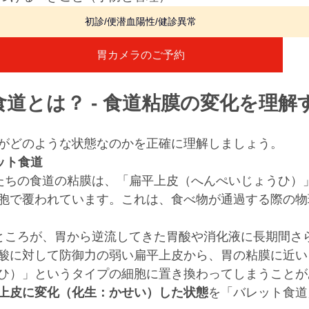
初診/便潜血陽性/健診異常
胃カメラのご予約
ト食道とは？ - 食道粘膜の変化を理解
がどのような状態なのかを正確に理解しましょう。
レット食道
私たちの食道の粘膜は、「扁平上皮（へんぺいじょうひ）
胞で覆われています。これは、食べ物が通過する際の物
 ところが、胃から逆流してきた胃酸や消化液に長期間さ
酸に対して防御力の弱い扁平上皮から、胃の粘膜に近い
ひ）」というタイプの細胞に置き換わってしまうことが
上皮に変化（化生：かせい）した状態
を「バレット食道