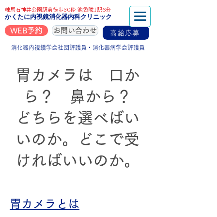
練馬石神井公園駅前徒歩30秒 池袋隣1駅6分
かくたに内視鏡消化器内科クリニック
WEB予約
お問い合わせ
高給応募
消化器内視鏡学会社団評議員・消化器病学会評議員
胃カメラは 口か
ら？ 鼻から？
どちらを選べばい
いのか。どこで受
ければいいのか。
胃カメラとは