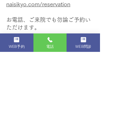
naisikyo.com/reservation
お電話、ご来院でも勿論ご予約い
ただけます。
お急ぎの場合はご来院頂き出来る
WEB予約
電話
WEB問診
限り対応いたします。
キャンセル待ちも可能です。
当院は非常に受けて頂く方が多い
のでキャンセルもどんどん出ま
す。
キャンセル待ちで早く受けて頂く
ことが可能です。
東京都練馬区で内視鏡なら
【公式】練馬区内視鏡 かくたに