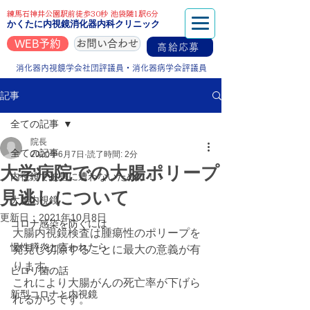
練馬石神井公園駅前徒歩30秒 池袋隣1駅6分
かくたに内視鏡消化器内科クリニック
WEB予約
お問い合わせ
高給応募
消化器内視鏡学会社団評議員・消化器病学会評議員
記事
全ての記事
院長
全ての記事
2020年6月7日
読了時間: 2分
大学病院での大腸ポリープ
内視鏡で被害に遭わないために！！
見逃しについて
大腸内視鏡
更新日：
2021年10月8日
コロナ感染を防ぐには
大腸内視鏡検査は腫瘍性のポリープを
慢性膵炎と言われたら
発見し切除することに最大の意義が有
ります。
ピロリ菌の話
これにより大腸がんの死亡率が下げら
新型コロナと内視鏡
れるからです。