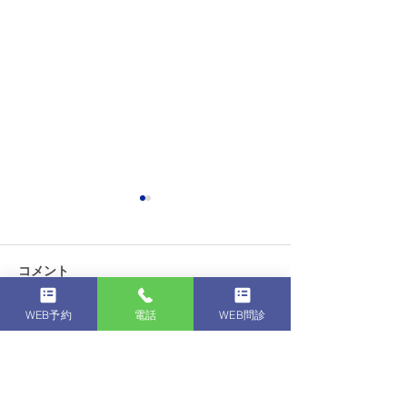
驚愕！警告！【自称】内
警告！不正！下
視鏡検査専門施設の乱立
ない大腸内視鏡
ここでは最近急増している内
最近、下剤を飲ま
コメント
視鏡専門施設の実態とその麻
視鏡検査を行って
酔について記載しています。
ているところが有
WEB予約
電話
WEB問診
どういう施設を選べばいいの
の方法、実は非常
コメントを追加…
か分かりにくいですよね。皆
えに医療行為とし
さんの参考になれば幸いで
であり保険で行う
す。 最近の内視鏡専門施設で
ません。 詳しく