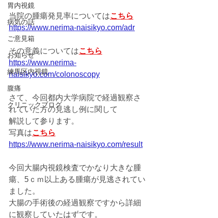
胃内視鏡
当院の腫瘍発見率については
こちら
病気の話
https://www.nerima-naisikyo.com/adr
ご意見箱
その意義については
こちら
お知らせ
https://www.nerima-
練馬区内視鏡
naisikyo.com/colonoscopy
腹痛
さて、今回都内大学病院で経過観察さ
クリニックブログ
れていた方の見逃し例に関して
解説して参ります。
写真は
こちら
https://www.nerima-naisikyo.com/result
今回大腸内視鏡検査でかなり大きな腫
瘍、5ｃｍ以上ある腫瘍が見逃されてい
ました。
大腸の手術後の経過観察ですから詳細
に観察していたはずです。