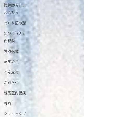
慢性膵炎と言
われたら
ピロリ菌の話
新型コロナと
内視鏡
胃内視鏡
病気の話
ご意見箱
お知らせ
練馬区内視鏡
腹痛
クリニックブ