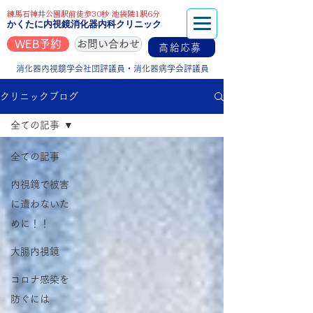
練馬石神井公園駅前徒歩30秒 池袋隣1駅6分
かくたに内視鏡消化器内科クリニック
WEB予約
お問い合わせ
高給応募
消化器内視鏡学会社団評議員・消化器病学会評議員
クリニックブログ
全ての記事
全ての記事
内視鏡で被害
に遭わないた
めに！！
大腸内視鏡
コロナ感染を
防ぐには